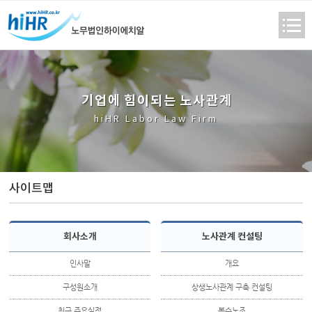
기
업
에
힘
이
되
는
노
사
관
계
hiHR Labor Law Firm
사이트맵
회사소개
노사관계 컨설팅
인사말
개요
구성원소개
상생노사관계 구축 컨설팅
최근 주요실적
복수노조