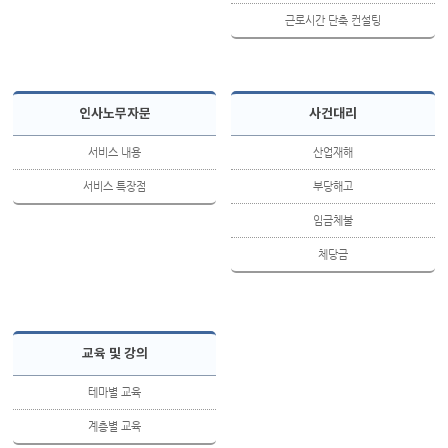
근로시간 단축 컨설팅
인사노무자문
사건대리
서비스 내용
산업재해
서비스 특장점
부당해고
임금체불
체당금
교육 및 강의
테마별 교육
계층별 교육