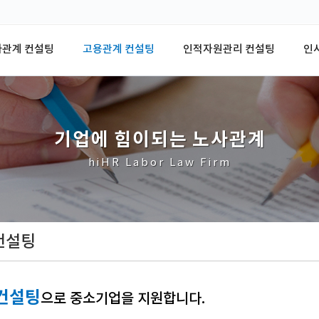
사관계 컨설팅
고용관계 컨설팅
인적자원관리 컨설팅
인
기
업
에
힘
이
되
는
노
사
관
계
hiHR Labor Law Firm
컨설팅
컨설팅
으로 중소기업을 지원합니다.