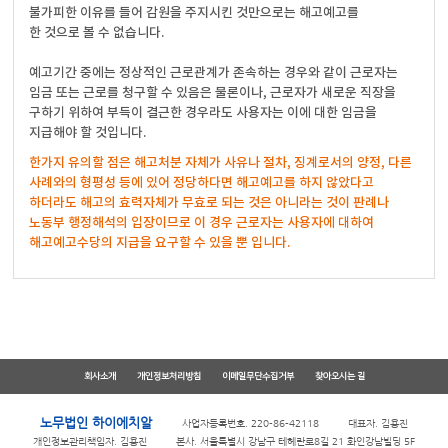
불가피한 이유를 들어 감원을 주지시킨 것만으로는 해고예고를
한 것으로 볼 수 없습니다.
예고기간 중에는 정상적인 근로관계가 존속하는 경우와 같이 근로자는
임금 또는 근로를 청구할 수 있음은 물론이나, 근로자가 새로운 직장을
구하기 위하여 부득이 결근한 경우라도 사용자는 이에 대한 임금을
지급해야 할 것입니다.
한가지 유의할 점은 해고처분 자체가 사유나 절차, 징계로서의 양정, 다른
사례와의 형평성 등에 있어 정당하다면 해고예고를 하지 않았다고
하더라도 해고의 효력자체가 무효로 되는 것은 아니라는 것이 판례나
노동부 행정해석의 입장이므로 이 경우 근로자는 사용자에 대하여
해고예고수당의 지급을 요구할 수 있을 뿐 입니다.
회사소개
개인정보처리방침
이메일무단수집거부
찾아오시는 길
노무법인 하이에치알
사업자등록번호. 220-86-42118
대표자. 김용진
개인정보관리책임자. 김용진
본사. 서울특별시 강남구 테헤란로8길 21 화인강남빌딩 5F