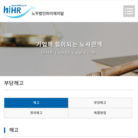
기
업
에
힘
이
되
는
노
사
관
계
hiHR Labor Law Firm
부당해고
해고
부당해고
정리해고
해결방법
해고