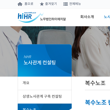
홈으로
즐겨찾기
전체메뉴
회사소개
노
hiHR
노사관계 컨설팅
복수노조
개요
상생노사관계 구축 컨설팅
복수노조 