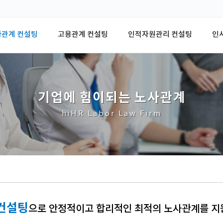
사관계 컨설팅
고용관계 컨설팅
인적자원관리 컨설팅
인
기
업
에
힘
이
되
는
노
사
관
계
hiHR Labor Law Firm
컨설팅
으로 안정적이고 합리적인 최적의 노사관계를 지